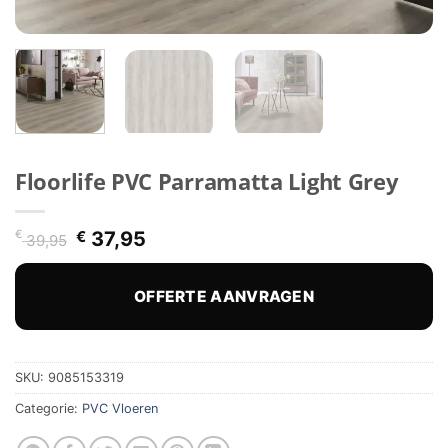
Floorlife PVC Parramatta Light Grey
Oorspronkelijke
Huidige
€
€
37,95
39,95
prijs
prijs
was:
is:
€ 39,95.
€ 37,95.
OFFERTE AANVRAGEN
SKU:
9085153319
Categorie:
PVC Vloeren