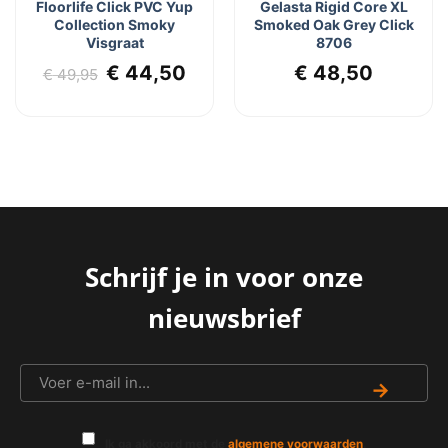
Floorlife Click PVC Yup
Gelasta Rigid Core XL
Collection Smoky
Smoked Oak Grey Click
Visgraat
8706
lijke
dige
Oorspronkelijke
Huidige
€
44,50
€
48,50
€
49,95
js
prijs
prijs
was:
is:
7,95.
€ 49,95.
€ 44,50.
Schrijf je in voor onze
nieuwsbrief
→
Ik ga akkoord met de
algemene voorwaarden
.