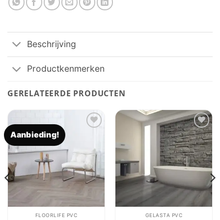
Beschrijving
Productkenmerken
GERELATEERDE PRODUCTEN
Aanbieding!
Toevoegen
Toevoegen
aan
aan
verlanglijst
verlanglijst
FLOORLIFE PVC
GELASTA PVC