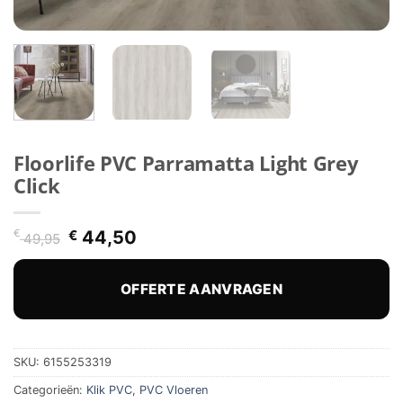
Floorlife PVC Parramatta Light Grey
Click
Oorspronkelijke
Huidige
€
€
44,50
49,95
prijs
prijs
was:
is:
€ 49,95.
€ 44,50.
OFFERTE AANVRAGEN
SKU:
6155253319
Categorieën:
Klik PVC
,
PVC Vloeren