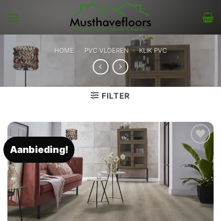
Skip
to
content
HOME
»
PVC VLOEREN
»
KLIK PVC
FILTER
Aanbieding!
Toevoegen
aan
verlanglijst