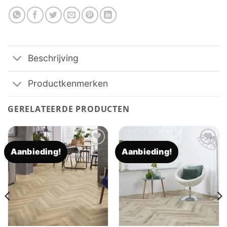
Beschrijving
Productkenmerken
GERELATEERDE PRODUCTEN
Aanbieding!
Aanbieding!
Toevoegen
Toevoegen
aan
aan
verlanglijst
verlanglijst