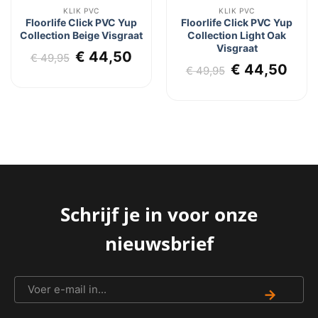
KLIK PVC
KLIK PVC
Floorlife Click PVC Yup
Floorlife Click PVC Yup
Collection Beige Visgraat
Collection Light Oak
Visgraat
Oorspronkelijke
Huidige
€
44,50
€
49,95
Oorspronkel
Hui
€
44,50
prijs
prijs
€
49,95
prijs
prij
was:
is:
was:
is:
€ 49,95.
€ 44,50.
€ 49,95.
€ 44
Schrijf je in voor onze
nieuwsbrief
→