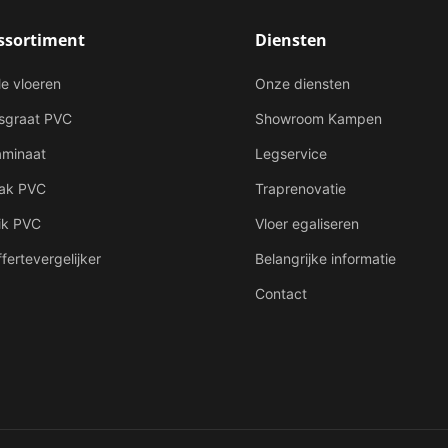
ssortiment
Diensten
le vloeren
Onze diensten
isgraat PVC
Showroom Kampen
aminaat
Legservice
lak PVC
Traprenovatie
ik PVC
Vloer egaliseren
fertevergelijker
Belangrijke informatie
Contact