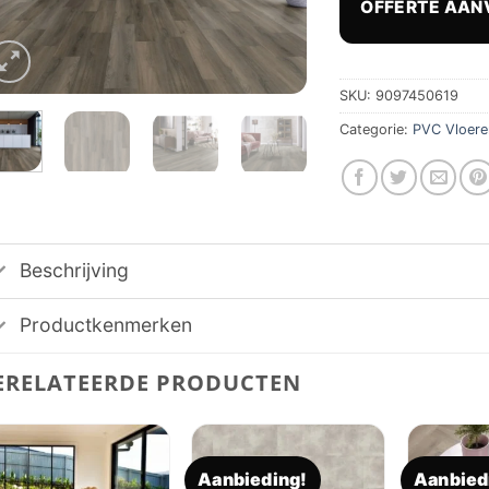
OFFERTE AAN
€ 37
SKU:
9097450619
Categorie:
PVC Vloere
Beschrijving
Productkenmerken
ERELATEERDE PRODUCTEN
Aanbieding!
Aanbied
Toevoegen
Toevoegen