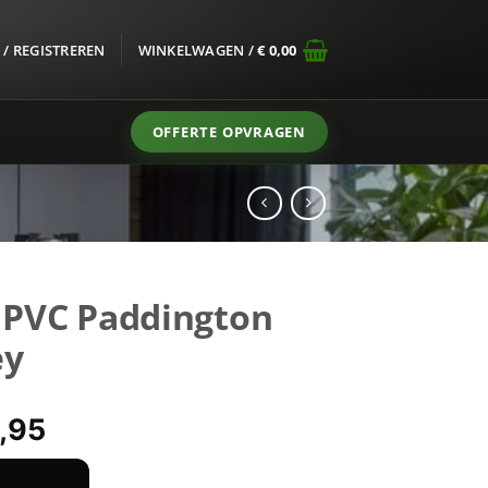
/ REGISTREREN
WINKELWAGEN /
€
0,00
OFFERTE OPVRAGEN
e PVC Paddington
ey
pronkelijke
Huidige
,95
s
prijs
:
is: