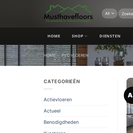
Skip
to
Zoeken
naar:
content
HOME
SHOP
DIENSTEN
HOME
»
PVC VLOEREN
CATEGORIEËN
A
Actievloeren
Actueel
Benodigdheden