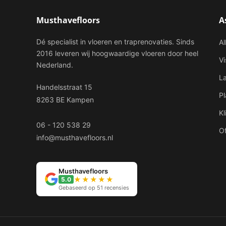
Musthavefloors
A
Dé specialist in vloeren en traprenovaties. Sinds
Al
2016 leveren wij hoogwaardige vloeren door heel
V
Nederland.
L
Handelsstraat 15
P
8263 BE Kampen
Kl
06 - 120 538 29
Of
info@musthavefloors.nl
Musthavefloors
★★★★★
5.0
Gebaseerd op 51 recensies