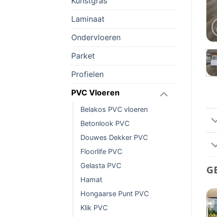
Kunstgras
Laminaat
Ondervloeren
Parket
Profielen
PVC Vloeren
Belakos PVC vloeren
Betonlook PVC
Douwes Dekker PVC
Floorlife PVC
Gelasta PVC
G
Hamat
Hongaarse Punt PVC
Klik PVC
Aanbieding!
Aanbieding!
Toevoegen
Toevoegen