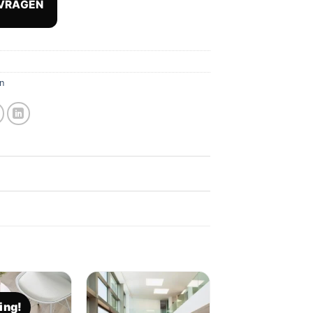
VRAGEN
,95.
€ 35,95.
n
ing!
Toevoegen
Toevoegen