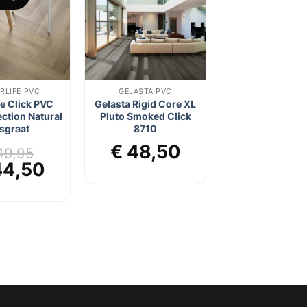
aan
aan
verlanglijst
verlanglijst
RLIFE PVC
GELASTA PVC
fe Click PVC
Gelasta Rigid Core XL
ection Natural
Pluto Smoked Click
sgraat
8710
€
48,50
9,95
rspronkelijke
Huidige
4,50
js
prijs
s:
is:
49,95.
€ 44,50.