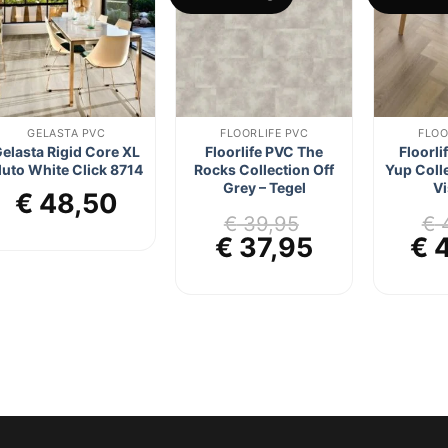
aan
aan
verlanglijst
verlanglijst
GELASTA PVC
FLOORLIFE PVC
FLOO
elasta Rigid Core XL
Floorlife PVC The
Floorli
luto White Click 8714
Rocks Collection Off
Yup Coll
Grey – Tegel
Vi
€
48,50
€
39,95
€
4
jke
ge
Oorspronkelijke
Huidige
Oo
€
37,95
€
4
prijs
prijs
pri
was:
is:
wa
95.
€ 39,95.
€ 37,95.
€ 