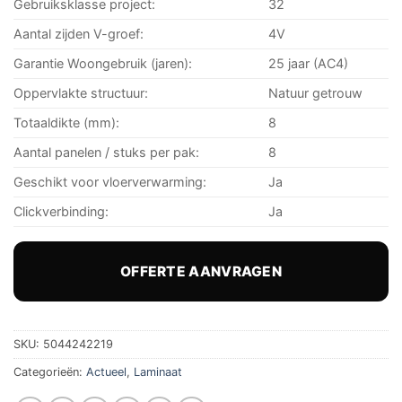
Gebruiksklasse project:
32
Aantal zijden V-groef:
4V
Garantie Woongebruik (jaren):
25 jaar (AC4)
Oppervlakte structuur:
Natuur getrouw
Totaaldikte (mm):
8
Aantal panelen / stuks per pak:
8
Geschikt voor vloerverwarming:
Ja
Clickverbinding:
Ja
OFFERTE AANVRAGEN
SKU:
5044242219
Categorieën:
Actueel
,
Laminaat