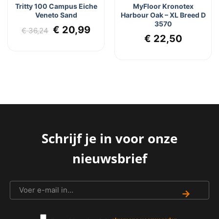
Tritty 100 Campus Eiche
MyFloor Kronotex
Veneto Sand
Harbour Oak – XL Breed D
3570
lijke
dige
Oorspronkelijke
Huidige
€
20,99
€
36,24
€
22,50
js
prijs
prijs
was:
is:
5,45.
€ 36,24.
€ 20,99.
Schrijf je in voor onze
nieuwsbrief
→