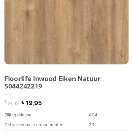
Floorlife Inwood Eiken Natuur
5044242219
Oorspronkelijke
Huidige
€
€
19,95
21,95
prijs
prijs
was:
is:
Slijtageklasse:
AC4
€ 21,95.
€ 19,95.
Gebruiksklasse consumenten:
23