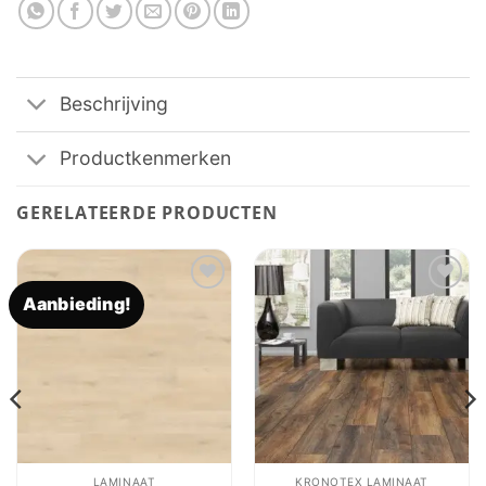
Beschrijving
Productkenmerken
GERELATEERDE PRODUCTEN
Aanbieding!
Toevoegen
Toevoegen
aan
aan
verlanglijst
verlanglijst
LAMINAAT
KRONOTEX LAMINAAT