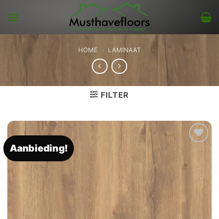
Skip
to
content
HOME
»
LAMINAAT
FILTER
Aanbieding!
Toevoegen
aan
verlanglijst