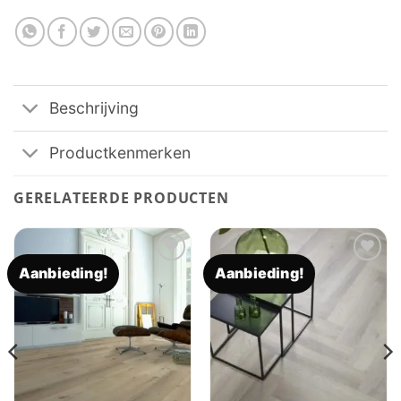
Beschrijving
Productkenmerken
GERELATEERDE PRODUCTEN
Aanbieding!
Aanbieding!
Toevoegen
Toevoegen
aan
aan
verlanglijst
verlanglijst