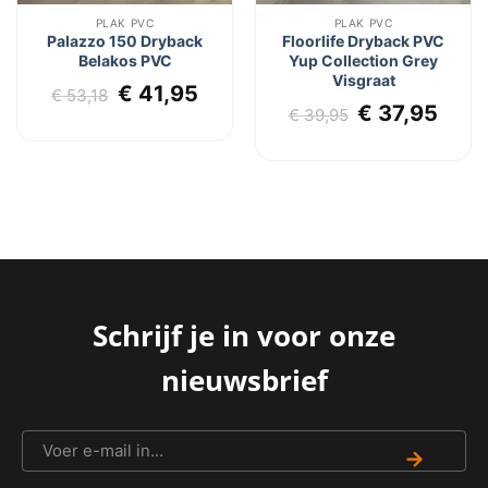
PLAK PVC
PLAK PVC
Palazzo 150 Dryback
Floorlife Dryback PVC
Belakos PVC
Yup Collection Grey
Visgraat
Oorspronkelijke
Huidige
€
41,95
€
53,18
lijke
dige
Oorspronkel
Huid
€
37,95
prijs
prijs
€
39,95
js
prijs
prijs
was:
is:
was:
is:
€ 53,18.
€ 41,95.
2,95.
€ 39,95.
€ 37
Schrijf je in voor onze
nieuwsbrief
→