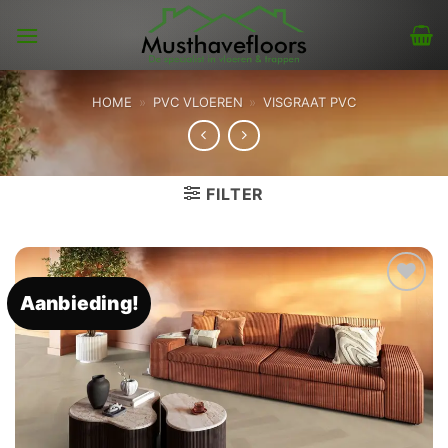
Skip
to
content
HOME
»
PVC VLOEREN
»
VISGRAAT PVC
FILTER
Aanbieding!
Toevoegen
aan
verlanglijst