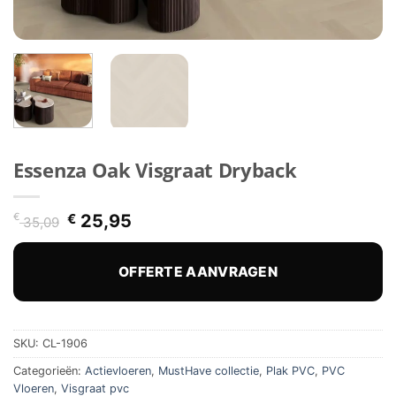
Essenza Oak Visgraat Dryback
Oorspronkelijke
Huidige
€
€
25,95
35,09
prijs
prijs
was:
is:
€ 35,09.
€ 25,95.
OFFERTE AANVRAGEN
SKU:
CL-1906
Categorieën:
Actievloeren
,
MustHave collectie
,
Plak PVC
,
PVC
Vloeren
,
Visgraat pvc