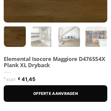
Elemental Isocore Maggiore D476554X
Plank XL Dryback
Oorspronkelijke
Huidige
€
€
41,45
51,97
prijs
prijs
was:
is:
€ 51,97.
€ 41,45.
OFFERTE AANVRAGEN