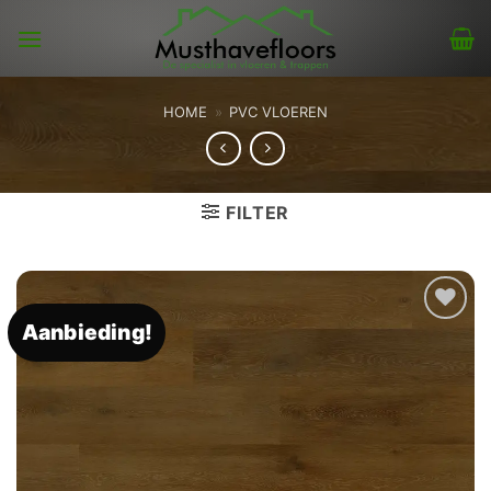
Skip
to
content
HOME
»
PVC VLOEREN
FILTER
Aanbieding!
Toevoegen
aan
verlanglijst