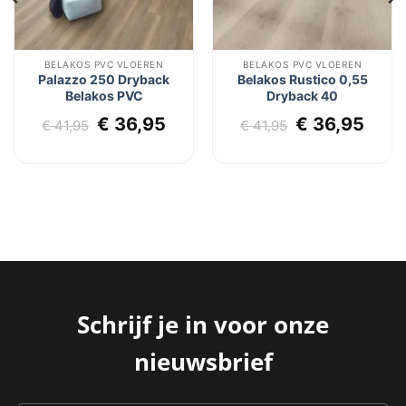
BELAKOS PVC VLOEREN
BELAKOS PVC VLOEREN
Palazzo 250 Dryback
Belakos Rustico 0,55
Belakos PVC
Dryback 40
lijke
dige
Oorspronkelijke
Huidige
Oorspronkel
Huid
€
36,95
€
36,95
€
41,95
€
41,95
s
prijs
prijs
prijs
prijs
was:
is:
was:
is:
6,95.
€ 41,95.
€ 36,95.
€ 41,95.
€ 36
Schrijf je in voor onze
nieuwsbrief