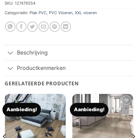
SKU:
127476554
Categorieën:
Plak PVC
,
PVC Vloeren
,
XXL vloeren
Beschrijving
Productkenmerken
GERELATEERDE PRODUCTEN
Aanbieding!
Aanbieding!
Toevoegen
Toevoegen
aan
aan
verlanglijst
verlanglijst