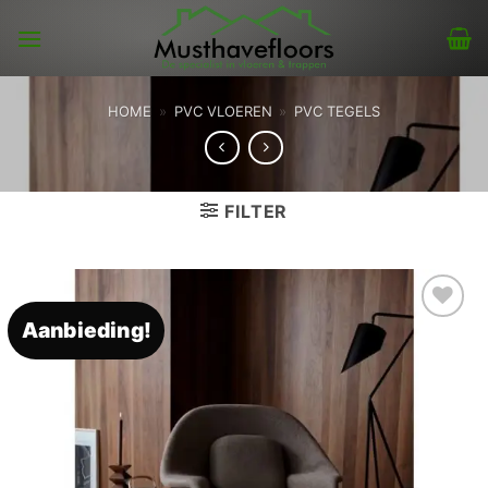
Skip
to
content
HOME
»
PVC VLOEREN
»
PVC TEGELS
FILTER
Aanbieding!
Toevoegen
aan
verlanglijst