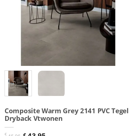
Composite Warm Grey 2141 PVC Tegel
Dryback Vtwonen
Oorspronkelijke
Huidige
€
€
43,95