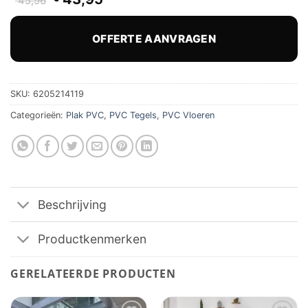
45,96
prijs
prijs
was:
is:
€ 45,96.
€ 43,95.
OFFERTE AANVRAGEN
SKU:
6205214119
Categorieën:
Plak PVC
,
PVC Tegels
,
PVC Vloeren
Beschrijving
Productkenmerken
GERELATEERDE PRODUCTEN