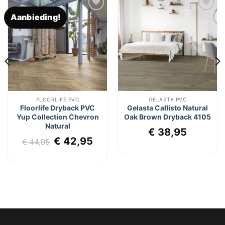
Aanbieding!
Toevoegen
Toevoegen
aan
aan
verlanglijst
verlanglijst
FLOORLIFE PVC
GELASTA PVC
Floorlife Dryback PVC
Gelasta Callisto Natural
Yup Collection Chevron
Oak Brown Dryback 4105
Natural
lijke
dige
€
38,95
Oorspronkelijke
Huidige
€
42,95
s
€
44,95
prijs
prijs
was:
is:
6,95.
€ 44,95.
€ 42,95.