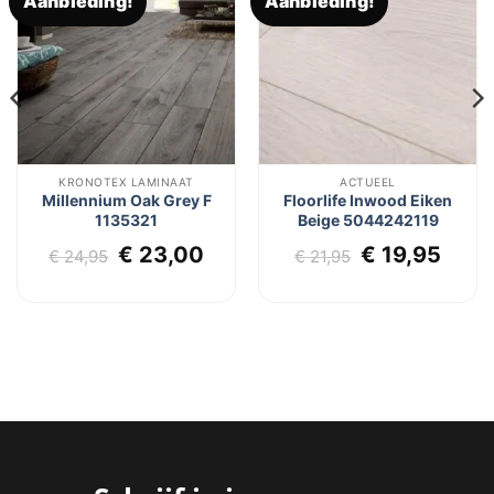
Aanbieding!
Aanbieding!
Toevoegen
Toevoegen
aan
aan
verlanglijst
verlanglijst
KRONOTEX LAMINAAT
ACTUEEL
Millennium Oak Grey F
Floorlife Inwood Eiken
1135321
Beige 5044242119
Oorspronkelijke
Huidige
Oorspronkel
Huid
€
23,00
€
19,95
€
24,95
€
21,95
prijs
prijs
prijs
prijs
was:
is:
was:
is:
€ 24,95.
€ 23,00.
€ 21,95.
€ 19