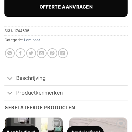
was:
is:
€ 32,56.
€ 26,91.
OFFERTE AANVRAGEN
SKU:
1744695
Categorie:
Laminaat
Beschrijving
Productkenmerken
GERELATEERDE PRODUCTEN