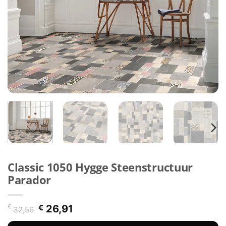
Classic 1050 Hygge Steenstructuur
Parador
Oorspronkelijke
Huidige
€
€
26,91
32,56
prijs
prijs