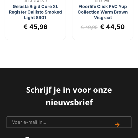
GELASTA PVC
KLIK PVC
Gelasta Rigid Core XL
Floorlife Click PVC Yup
Register Callisto Smoked
Collection Warm Brown
Light 8901
Visgraat
lijke
dige
Oorspronkel
Hui
€
45,96
€
44,50
js
€
49,95
prijs
prij
was:
is:
4,50.
€ 49,95.
€ 44
Schrijf je in voor onze
nieuwsbrief
→