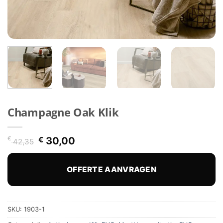
Champagne Oak Klik
Oorspronkelijke
Huidige
€
€
30,00
42,35
prijs
prijs
was:
is:
€ 42,35.
€ 30,00.
OFFERTE AANVRAGEN
SKU:
1903-1