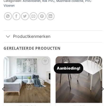
Categorieën:
Actievloeren
,
Klik PVC
,
MustHave collectie
,
PVC
Vloeren
Productkenmerken
GERELATEERDE PRODUCTEN
Aanbieding!
Toevoegen
Toevoegen
aan
aan
verlanglijst
verlanglijst