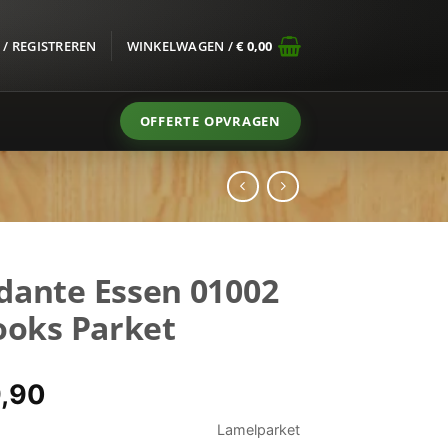
/ REGISTREREN
WINKELWAGEN /
€
0,00
OFFERTE OPVRAGEN
dante Essen 01002
ooks Parket
spronkelijke
Huidige
,90
s
prijs
Lamelparket
:
is: