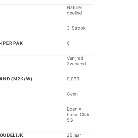
Naturel
geolied
3-Strook
 PER PAK
6
Verlijmd
Zwevend
AND (M2K/W)
0,093
Geen
Boen X-
Press Click
5G
OUDELIJK
25 jaar