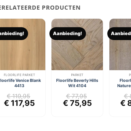
ERELATEERDE PRODUCTEN
anbieding!
Aanbieding!
Aanbied
Toevoegen
Toevoegen
aan
aan
verlanglijst
verlanglijst
FLOORLIFE PARKET
PARKET
P
loorlife Venice Blank
Floorlife Beverly Hills
Floor
4413
Wit 4104
Nature
€
119,95
€
77,95
€
jke
ge
Oorspronkelijke
Huidige
Oorspronkelijke
Huidige
Oo
€
117,95
€
75,95
€
8
prijs
prijs
prijs
prijs
pri
was:
is:
was:
is:
wa
5.
€ 119,95.
€ 117,95.
€ 77,95.
€ 75,95.
€ 