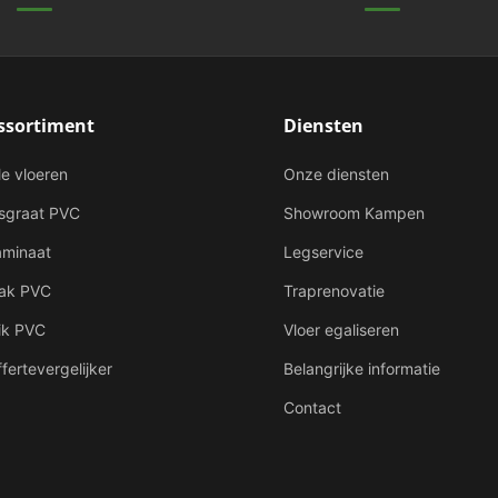
ssortiment
Diensten
le vloeren
Onze diensten
isgraat PVC
Showroom Kampen
aminaat
Legservice
lak PVC
Traprenovatie
ik PVC
Vloer egaliseren
fertevergelijker
Belangrijke informatie
Contact