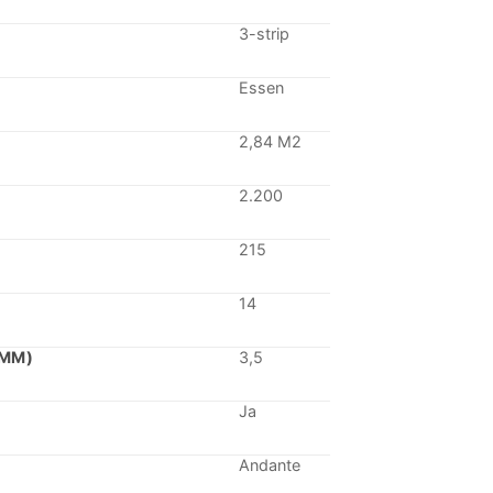
4,58.
€ 69,90.
3-strip
Essen
2,84 M2
2.200
215
14
(MM)
3,5
Ja
Andante