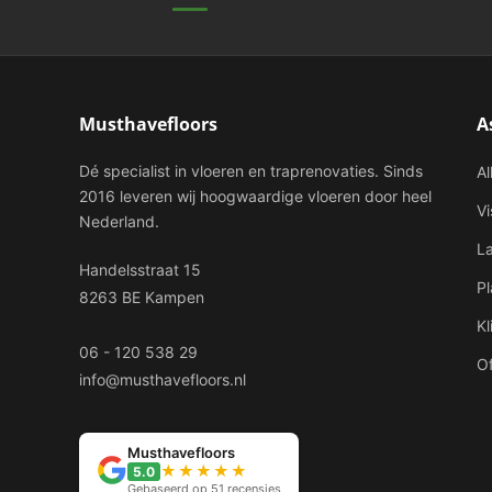
Musthavefloors
A
Dé specialist in vloeren en traprenovaties. Sinds
Al
2016 leveren wij hoogwaardige vloeren door heel
V
Nederland.
L
Handelsstraat 15
P
8263 BE Kampen
Kl
06 - 120 538 29
Of
info@musthavefloors.nl
Musthavefloors
★★★★★
5.0
Gebaseerd op 51 recensies