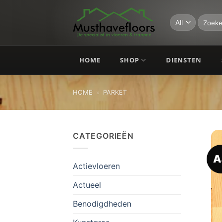
Skip
to
Zoeken
naar:
content
HOME
SHOP
DIENSTEN
HOME
»
PARKET
CATEGORIEËN
A
Actievloeren
Actueel
Benodigdheden