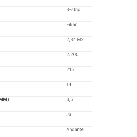
0,59.
€ 66,60.
3-strip
Eiken
2,84 M2
2.200
215
14
(MM)
3,5
Ja
Andante