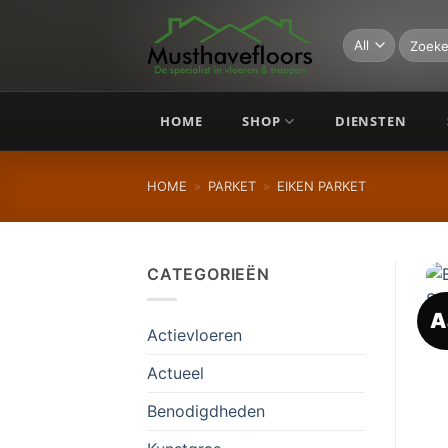
Skip
to
Zoeken
naar:
content
HOME
SHOP
DIENSTEN
HOME
»
PARKET
»
EIKEN PARKET
CATEGORIEËN
A
Actievloeren
Actueel
Benodigdheden