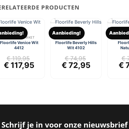
ERELATEERDE PRODUCTEN
anbieding!
Aanbieding!
Aanbied
Toevoegen
Toevoegen
FLOORLIFE PARKET
PARKET
FLOOR
aan
aan
Floorlife Venice Wit
Floorlife Beverly Hills
Floor
verlanglijst
verlanglijst
4412
Wit 4102
Natu
€
119,95
€
74,95
€
7
jke
ge
Oorspronkelijke
Huidige
Oorspronkelijke
Huidige
Oo
€
117,95
€
72,95
€
7
prijs
prijs
prijs
prijs
pri
was:
is:
was:
is:
wa
95.
€ 119,95.
€ 117,95.
€ 74,95.
€ 72,95.
€ 
Schrijf je in voor onze nieuwsbrief