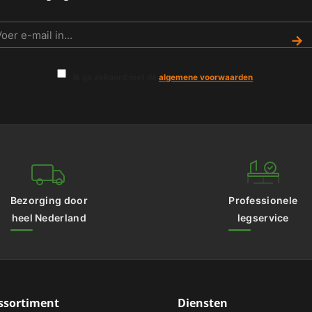
→
Ik ga akkoord met de
algemene voorwaarden
.
Bezorging door
Professionele
heel Nederland
legservice
ssortiment
Diensten