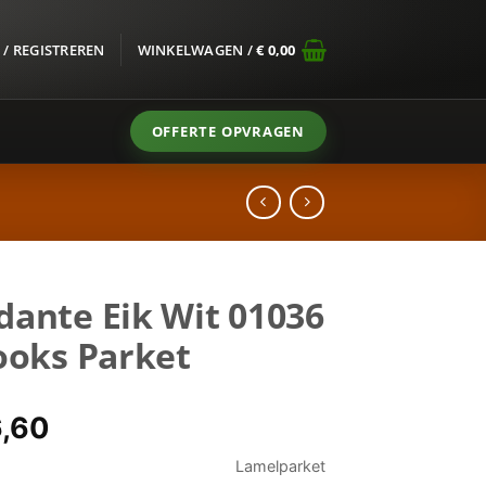
/ REGISTREREN
WINKELWAGEN /
€
0,00
OFFERTE OPVRAGEN
ante Eik Wit 01036
ooks Parket
spronkelijke
Huidige
,60
s
prijs
Lamelparket
:
is: