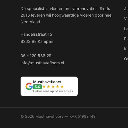
Dé specialist in vloeren en traprenovaties. Sinds
Al
2016 leveren wij hoogwaardige vloeren door heel
V
Nederland.
L
Handelsstraat 15
P
8263 BE Kampen
Kl
06 - 120 538 29
Of
info@musthavefloors.nl
Musthavefloors
★★★★★
5.0
Gebaseerd op 51 recensies
© 2026 Musthavefloors — KVK 51983443