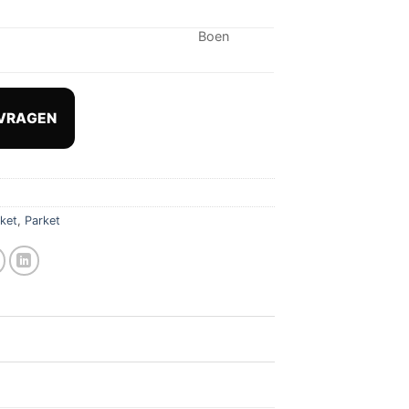
Boen
VRAGEN
rket
,
Parket