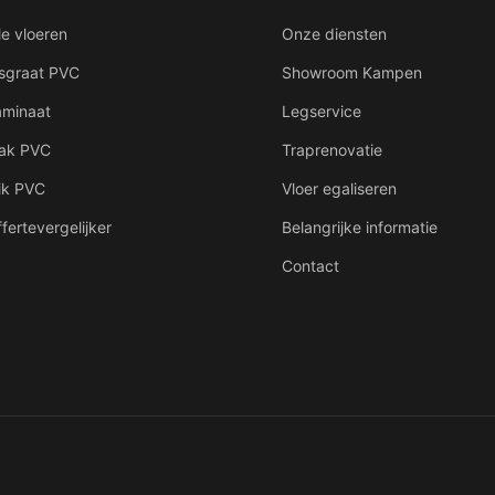
le vloeren
Onze diensten
isgraat PVC
Showroom Kampen
aminaat
Legservice
lak PVC
Traprenovatie
ik PVC
Vloer egaliseren
fertevergelijker
Belangrijke informatie
Contact