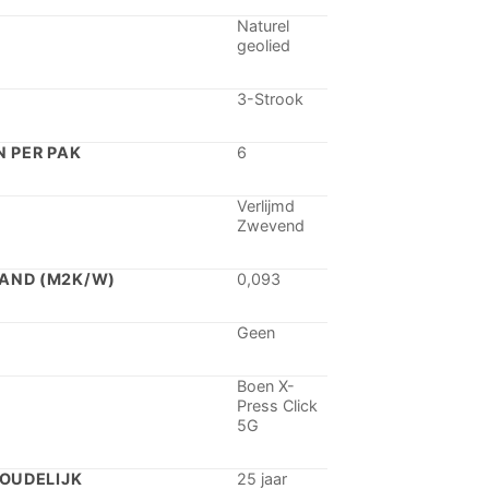
Naturel
geolied
3-Strook
 PER PAK
6
Verlijmd
Zwevend
AND (M2K/W)
0,093
Geen
Boen X-
Press Click
5G
OUDELIJK
25 jaar