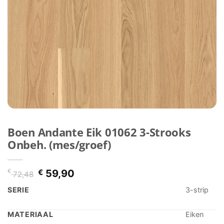
Boen Andante Eik 01062 3-Strooks
Onbeh. (mes/groef)
Oorspronkelijke
Huidige
€
€
59,90
72,48
prijs
prijs
SERIE
3-strip
was:
is:
€ 72,48.
€ 59,90.
MATERIAAL
Eiken