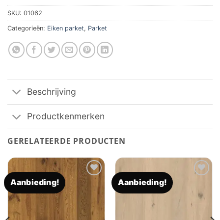
SKU:
01062
Categorieën:
Eiken parket
,
Parket
Beschrijving
Productkenmerken
GERELATEERDE PRODUCTEN
Aanbieding!
Aanbieding!
Toevoegen
Toevoegen
aan
aan
verlanglijst
verlanglijst