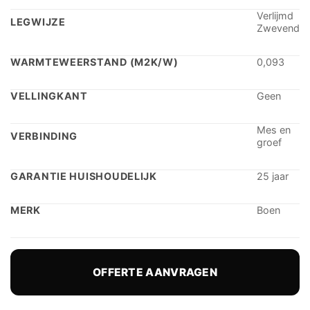
Verlijmd
LEGWIJZE
Zwevend
WARMTEWEERSTAND (M2K/W)
0,093
VELLINGKANT
Geen
Mes en
VERBINDING
groef
GARANTIE HUISHOUDELIJK
25 jaar
MERK
Boen
OFFERTE AANVRAGEN