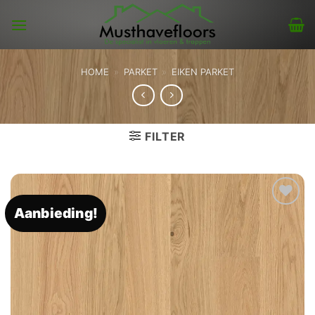
Skip
to
content
HOME
»
PARKET
»
EIKEN PARKET
FILTER
Aanbieding!
Toevoegen
aan
verlanglijst