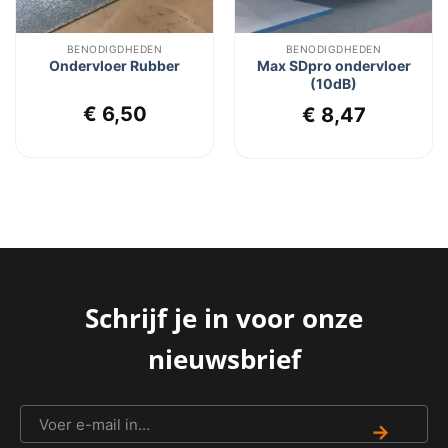
BENODIGDHEDEN
BENODIGDHEDEN
Ondervloer Rubber
Max SDpro ondervloer
(10dB)
lijke
ige
€
6,50
€
8,47
s
00.
Schrijf je in voor onze
nieuwsbrief
→