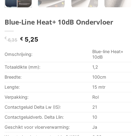
Blue-Line Heat+ 10dB Ondervloer
Oorspronkelijke
Huidige
€
€
5,25
6,35
prijs
prijs
was:
is:
Blue-line Heat+
Omschrijving:
€ 6,35.
€ 5,25.
10dB
Totaaldikte (mm):
1,2
Breedte:
100cm
Lengte:
15 mtr
Verpakking:
Rol
Contactgeluid Delta Lw (IS):
21
Contactgeluidverb. Delta Llin:
10
Geschikt voor vloerverwarming:
Ja