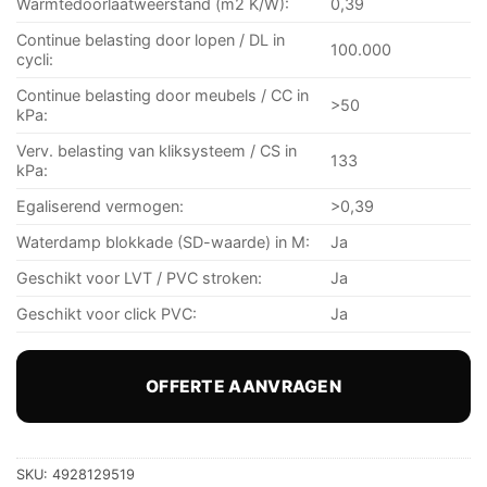
Warmtedoorlaatweerstand (m2 K/W):
0,39
Continue belasting door lopen / DL in
100.000
cycli:
Continue belasting door meubels / CC in
>50
kPa:
Verv. belasting van kliksysteem / CS in
133
kPa:
Egaliserend vermogen:
>0,39
Waterdamp blokkade (SD-waarde) in M:
Ja
Geschikt voor LVT / PVC stroken:
Ja
Geschikt voor click PVC:
Ja
OFFERTE AANVRAGEN
SKU:
4928129519