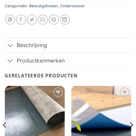
Categorieën:
Benodigdheden
,
Ondervloeren
Beschrijving
Productkenmerken
GERELATEERDE PRODUCTEN
Toevoegen
Toevoegen
aan
aan
verlanglijst
verlanglijst