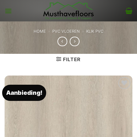
Skip
to
content
HOME
»
PVC VLOEREN
»
KLIK PVC
FILTER
Aanbieding!
Toevoegen
aan
verlanglijst