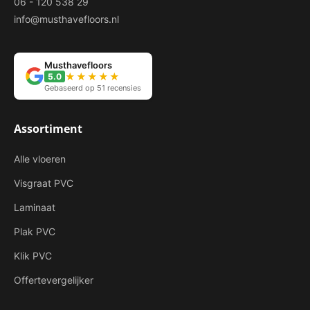
06 - 120 538 29
info@musthavefloors.nl
Musthavefloors
★★★★★
5.0
Gebaseerd op 51 recensies
Assortiment
Alle vloeren
Visgraat PVC
Laminaat
Plak PVC
Klik PVC
Offertevergelijker