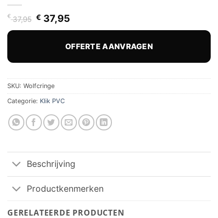
Oorspronkelijke
Huidige
€
€
37,95
37,95
prijs
prijs
was:
is:
€ 37,95.
€ 37,95.
OFFERTE AANVRAGEN
SKU:
Wolfcringe
Categorie:
Klik PVC
Beschrijving
Productkenmerken
GERELATEERDE PRODUCTEN