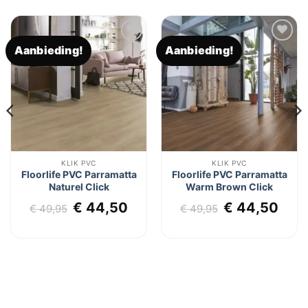
Aanbieding!
Aanbieding!
Toevoegen
Toevoegen
aan
aan
verlanglijst
verlanglijst
KLIK PVC
KLIK PVC
Floorlife PVC Parramatta
Floorlife PVC Parramatta
Naturel Click
Warm Brown Click
Oorspronkelijke
Huidige
Oorspronkel
Hui
€
44,50
€
44,50
€
49,95
€
49,95
prijs
prijs
prijs
prij
was:
is:
was:
is:
€ 49,95.
€ 44,50.
€ 49,95.
€ 44