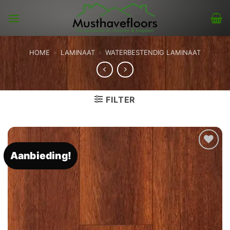
Skip
to
content
HOME
»
LAMINAAT
»
WATERBESTENDIG LAMINAAT
FILTER
Aanbieding!
Toevoegen
aan
verlanglijst