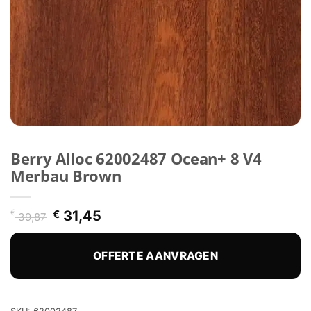
Berry Alloc 62002487 Ocean+ 8 V4
Merbau Brown
Oorspronkelijke
Huidige
€
€
31,45
39,87
prijs
prijs
was:
is:
€ 39,87.
€ 31,45.
OFFERTE AANVRAGEN