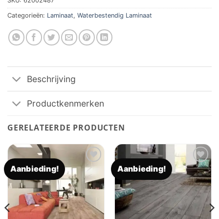
SKU:
62002487
Categorieën:
Laminaat
,
Waterbestendig Laminaat
Beschrijving
Productkenmerken
GERELATEERDE PRODUCTEN
Aanbieding!
Aanbieding!
Toevoegen
Toevoegen
aan
aan
verlanglijst
verlanglijst