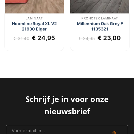
LAMINAAT
KRONOTEX LAMINAAT
Hoomline Royal XL V2
Millennium Oak Grey F
21930 Eiger
1135321
Oorspronkelijke
Huidige
Oorspronkel
Huid
€
24,95
€
23,00
€
31,40
€
24,95
prijs
prijs
prijs
prij
was:
is:
was:
is:
€ 31,40.
€ 24,95.
€ 24,95.
€ 23
Schrijf je in voor onze
nieuwsbrief
→