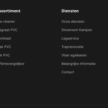
ssortiment
Diensten
le vloeren
Onze diensten
isgraat PVC
Showroom Kampen
aminaat
Legservice
lak PVC
Traprenovatie
ik PVC
Vloer egaliseren
fertevergelijker
Belangrijke informatie
Contact