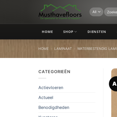
Skip
to
Zoeken
naar:
content
HOME
SHOP
DIENSTEN
HOME
»
LAMINAAT
»
WATERBESTENDIG LAM
CATEGORIEËN
A
Actievloeren
Actueel
Benodigdheden