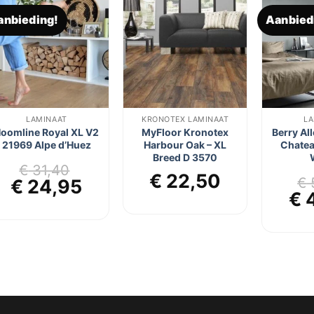
anbieding!
Aanbied
Toevoegen
Toevoegen
aan
aan
verlanglijst
verlanglijst
LAMINAAT
KRONOTEX LAMINAAT
LA
oomline Royal XL V2
MyFloor Kronotex
Berry Al
21969 Alpe d’Huez
Harbour Oak – XL
Chatea
Breed D 3570
€
31,40
€
22,50
€
Oorspronkelijke
Huidige
€
24,95
jke
ge
Oo
€
4
prijs
prijs
pri
was:
is:
wa
€ 31,40.
€ 24,95.
45.
€ 