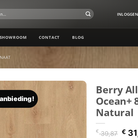
INLOGGEN 
SHOWROOM
CONTACT
BLOG
INAAT
Berry Al
Ocean+ 
anbieding!
Toevoegen
aan
Natural
verlanglijst
Oor
€
31
€
39,87