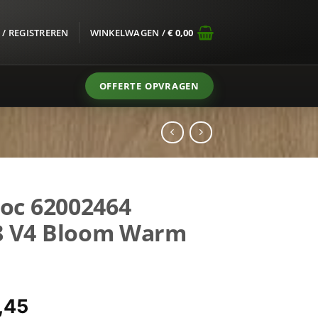
/ REGISTREREN
WINKELWAGEN /
€
0,00
OFFERTE OPVRAGEN
loc 62002464
8 V4 Bloom Warm
spronkelijke
Huidige
,45