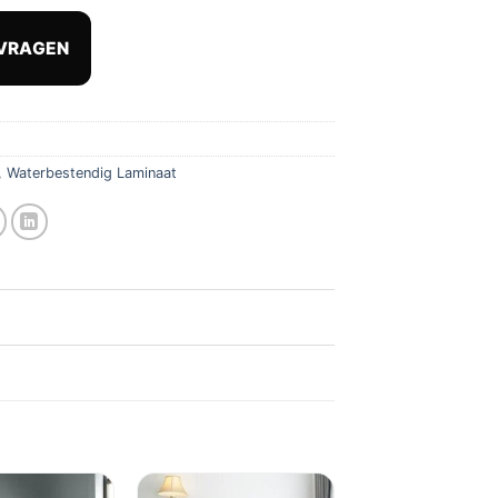
s
prijs
:
is:
VRAGEN
,87.
€ 31,45.
,
Waterbestendig Laminaat