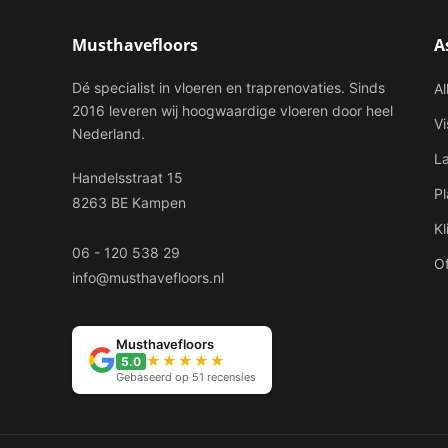
Musthavefloors
A
Dé specialist in vloeren en traprenovaties. Sinds
Al
2016 leveren wij hoogwaardige vloeren door heel
V
Nederland.
L
Handelsstraat 15
P
8263 BE Kampen
Kl
06 - 120 538 29
Of
info@musthavefloors.nl
Musthavefloors
★★★★★
5.0
Gebaseerd op 51 recensies