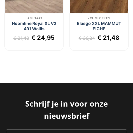
LAMINAAT
XXL VLOEREN
Hoomline Royal XL V2
Elasgo XXL MAMMUT
491 Wallis
EICHE
lijke
dige
Oorspronkelijke
Huidige
Oorspronkel
Huid
€
24,95
€
21,48
€
31,40
€
36,24
js
prijs
prijs
prijs
prijs
was:
is:
was:
is:
1,48.
€ 31,40.
€ 24,95.
€ 36,24.
€ 21
Schrijf je in voor onze
nieuwsbrief