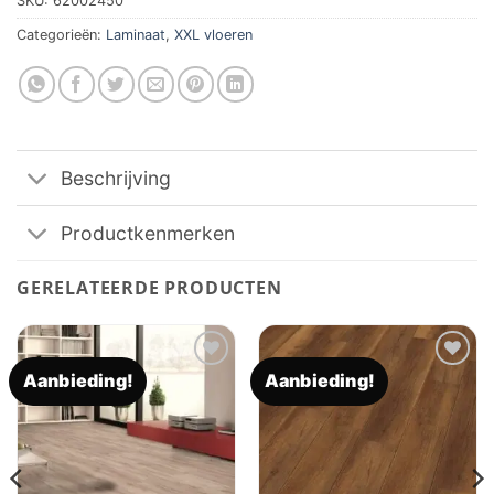
SKU:
62002450
Categorieën:
Laminaat
,
XXL vloeren
Beschrijving
Productkenmerken
GERELATEERDE PRODUCTEN
Aanbieding!
Aanbieding!
Toevoegen
Toevoegen
aan
aan
verlanglijst
verlanglijst