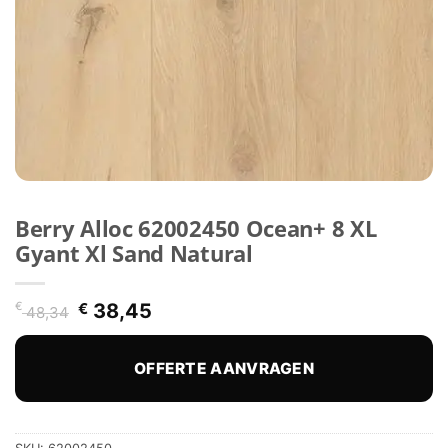
Berry Alloc 62002450 Ocean+ 8 XL
Gyant Xl Sand Natural
Oorspronkelijke
Huidige
€
€
38,45
48,34
prijs
prijs
was:
is:
€ 48,34.
€ 38,45.
OFFERTE AANVRAGEN