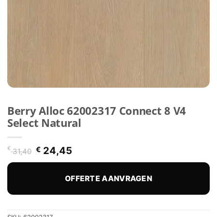
Berry Alloc 62002317 Connect 8 V4
Select Natural
Oorspronkelijke
Huidige
€
€
24,45
31,40
prijs
prijs
was:
is:
€ 31,40.
€ 24,45.
OFFERTE AANVRAGEN