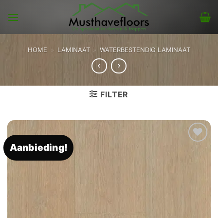
Skip
to
content
HOME
»
LAMINAAT
»
WATERBESTENDIG LAMINAAT
FILTER
Aanbieding!
Toevoegen
aan
verlanglijst