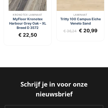
KRONOTEX LAMINAAT
LAMINAAT
MyFloor Kronotex
Tritty 100 Campus Eiche
Harbour Grey Oak – XL
Veneto Sand
Breed D 3572
Oorspronkel
Huid
€
20,99
€
36,24
lijke
dige
€
22,50
prijs
prij
js
was:
is:
€ 36,24.
€ 20
5,45.
Schrijf je in voor onze
nieuwsbrief