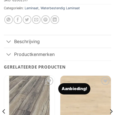
SKU:
62002317
Categorieën:
Laminaat
,
Waterbestendig Laminaat
Beschrijving
Productkenmerken
GERELATEERDE PRODUCTEN
Aanbieding!
Toevoegen
Toevoegen
aan
aan
verlanglijst
verlanglijst