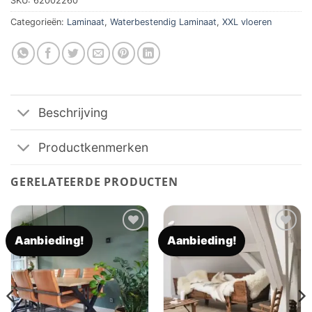
SKU:
62002260
Categorieën:
Laminaat
,
Waterbestendig Laminaat
,
XXL vloeren
Beschrijving
Productkenmerken
GERELATEERDE PRODUCTEN
Aanbieding!
Aanbieding!
Toevoegen
Toevoegen
aan
aan
verlanglijst
verlanglijst