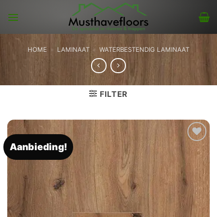
Skip
to
content
HOME
»
LAMINAAT
»
WATERBESTENDIG LAMINAAT
FILTER
Aanbieding!
Toevoegen
aan
verlanglijst