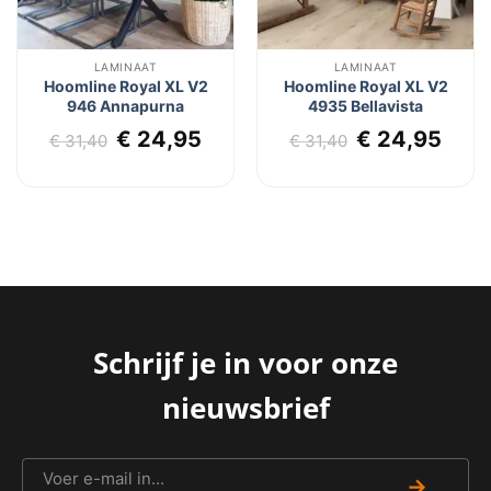
LAMINAAT
LAMINAAT
Hoomline Royal XL V2
Hoomline Royal XL V2
946 Annapurna
4935 Bellavista
lijke
dige
Oorspronkelijke
Huidige
Oorspronkel
Huid
€
24,95
€
24,95
€
31,40
€
31,40
js
prijs
prijs
prijs
prij
was:
is:
was:
is:
4,95.
€ 31,40.
€ 24,95.
€ 31,40.
€ 24
Schrijf je in voor onze
nieuwsbrief
→