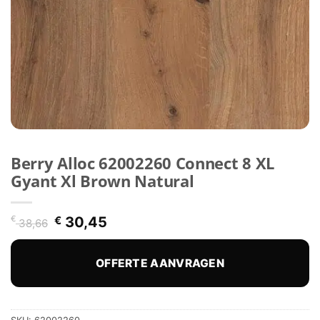
Berry Alloc 62002260 Connect 8 XL
Gyant Xl Brown Natural
Oorspronkelijke
Huidige
€
€
30,45
38,66
prijs
prijs
was:
is:
€ 38,66.
€ 30,45.
OFFERTE AANVRAGEN