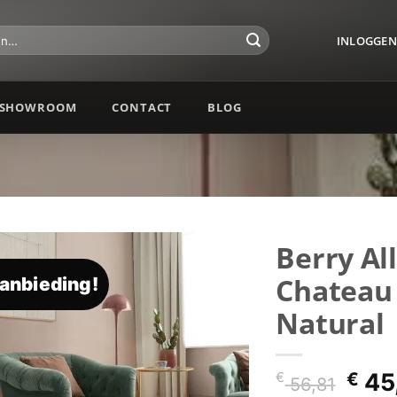
INLOGGEN 
SHOWROOM
CONTACT
BLOG
Berry Al
Chateau
anbieding!
Toevoegen
aan
Natural
verlanglijst
Oors
€
45
€
56,81