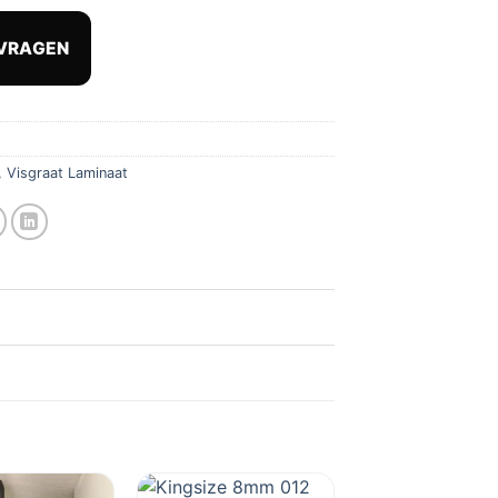
s
prijs
:
is:
VRAGEN
,81.
€ 45,45.
,
Visgraat Laminaat