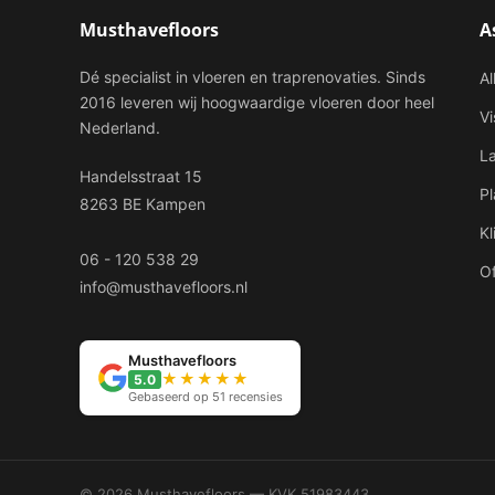
Musthavefloors
A
Dé specialist in vloeren en traprenovaties. Sinds
Al
2016 leveren wij hoogwaardige vloeren door heel
V
Nederland.
L
Handelsstraat 15
P
8263 BE Kampen
Kl
06 - 120 538 29
Of
info@musthavefloors.nl
Musthavefloors
★★★★★
5.0
Gebaseerd op 51 recensies
© 2026 Musthavefloors — KVK 51983443