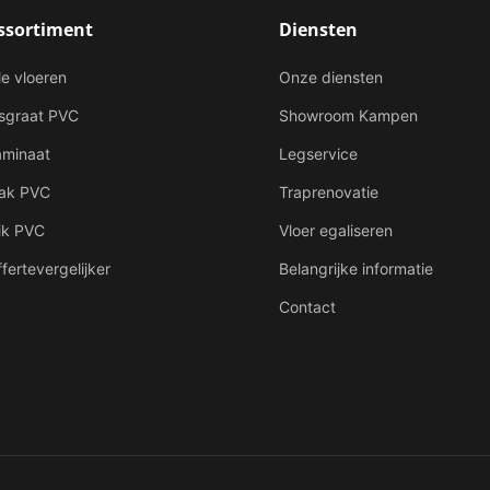
ssortiment
Diensten
le vloeren
Onze diensten
isgraat PVC
Showroom Kampen
aminaat
Legservice
lak PVC
Traprenovatie
ik PVC
Vloer egaliseren
fertevergelijker
Belangrijke informatie
Contact