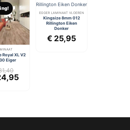
ing!
Toevoegen
Toevoegen
EGGER LAMINAAT VLOEREN
aan
aan
Kingsize 8mm 012
verlanglijst
verlanglijst
Rillington Eiken
Donker
€
25,95
MINAAT
 Royal XL V2
30 Eiger
1,40
rspronkelijke
Huidige
4,95
js
prijs
s:
is:
31,40.
€ 24,95.