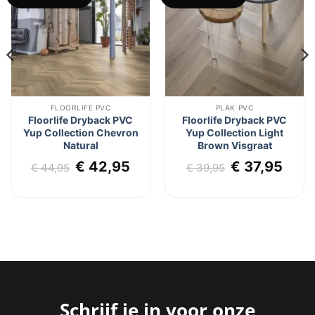
aan
aan
verlanglijst
verlanglijst
FLOORLIFE PVC
PLAK PVC
Floorlife Dryback PVC
Floorlife Dryback PVC
Yup Collection Chevron
Yup Collection Light
Natural
Brown Visgraat
Oorspronkelijke
Huidige
Oorspronkel
Huid
€
42,95
€
37,95
€
44,95
€
39,95
prijs
prijs
prijs
prijs
was:
is:
was:
is:
€ 44,95.
€ 42,95.
€ 39,95.
€ 37
Schrijf je in voor onze