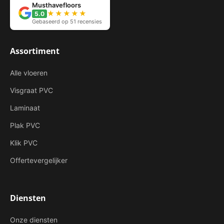
Musthavefloors
★★★★★
5.0
Gebaseerd op 51 recensies
Assortiment
Alle vloeren
Visgraat PVC
Laminaat
Plak PVC
Klik PVC
Offertevergelijker
Diensten
Onze diensten