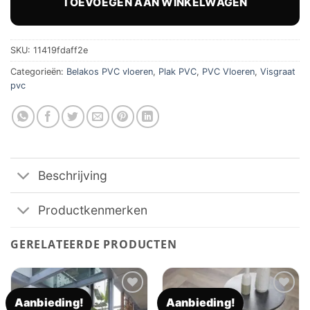
TOEVOEGEN AAN WINKELWAGEN
SKU:
11419fdaff2e
Categorieën:
Belakos PVC vloeren
,
Plak PVC
,
PVC Vloeren
,
Visgraat
pvc
Beschrijving
Productkenmerken
GERELATEERDE PRODUCTEN
Aanbieding!
Aanbieding!
Toevoegen
Toevoegen