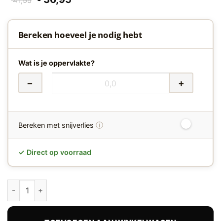
41,95
prijs
prijs
was:
is:
€ 41,95.
€ 36,95.
Bereken hoeveel je nodig hebt
Wat is je oppervlakte?
−
+
ⓘ
Bereken met snijverlies
✓ Direct op voorraad
Belakos Rustico 30 Visgraat Dryback PVC hoeveelheid