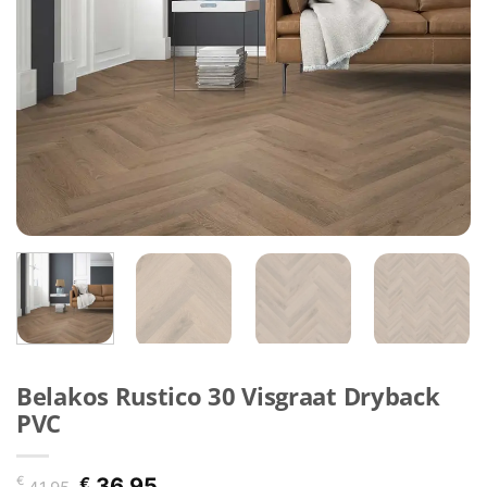
Belakos Rustico 30 Visgraat Dryback
PVC
Oorspronkelijke
Huidige
€
€
36,95