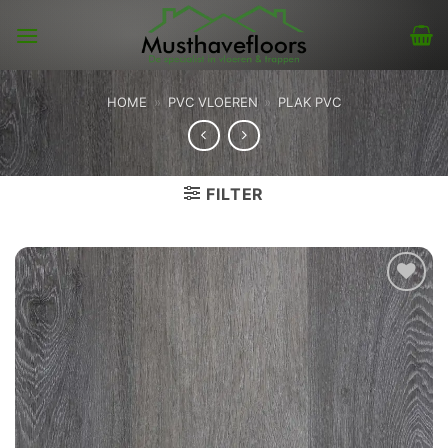
Skip
to
content
HOME
»
PVC VLOEREN
»
PLAK PVC
FILTER
Toevoegen
aan
verlanglijst