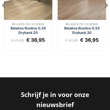
BELAKOS PVC VLOEREN
BELAKOS PVC VLOEREN
Belakos Rustico 0,55
Belakos Rustico 0,55
Dryback 20
Dryback 30
Oorspronkelijke
Huidige
Oorspronkel
Huid
€
36,95
€
36,95
€
41,95
€
41,95
prijs
prijs
prijs
prijs
was:
is:
was:
is:
€ 41,95.
€ 36,95.
€ 41,95.
€ 36
Schrijf je in voor onze
nieuwsbrief