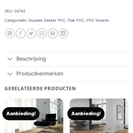
SKU:
04742
Categorieën:
Douwes Dekker PVC
,
Plak PVC
,
PVC Vloeren
Beschrijving
Productkenmerken
GERELATEERDE PRODUCTEN
Aanbieding!
Aanbieding!
Toevoegen
Toevoegen
aan
aan
verlanglijst
verlanglijst