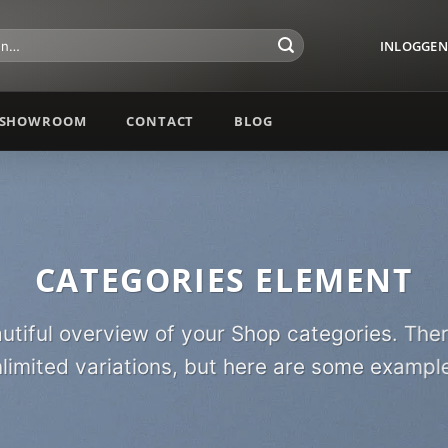
INLOGGEN 
SHOWROOM
CONTACT
BLOG
CATEGORIES ELEMENT
utiful overview of your
Shop
categories. Ther
limited variations, but here are some exampl