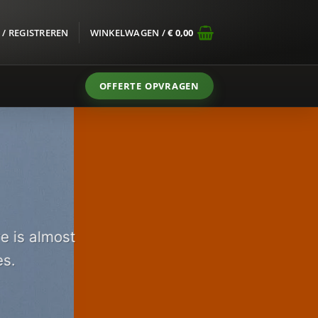
/ REGISTREREN
WINKELWAGEN /
€
0,00
OFFERTE OPVRAGEN
e is almost
es.